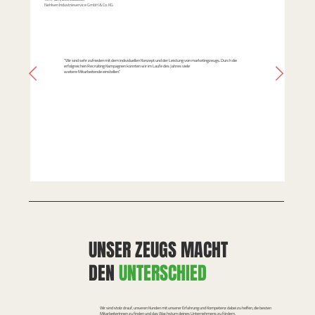
Nehlsen Industrieservice GmbH & Co. KG
“Wir sind sehr zufrieden mit dem individuellen Konzept und der Leistung von marketingzeugs. Durch die
erfolgreichen Recruiting Kampagnen konnten wir im Laufe des Jahres viele
weitere Mitarbeitende einstellen."
UNSER ZEUGS MACHT
DEN
UNTERSCHIED
Wir sind stolz drauf, unseren Kunden mit unserer Erfahrung und Kompetenz dabei zu helfen, die besten
MitarbeiterInnen zu finden und das Wachstum deines Unternehmens zu fördern.