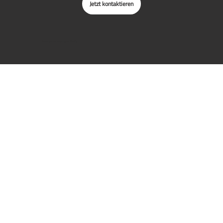
Jetzt kontaktieren
Datenschutz
I
Impressum
I
AGB's