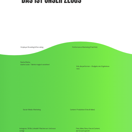
Employer Branding & Recruiting
Performance Marketing (Paid Ads)
Starke Marke,
starke Leute- Talente magisch anziehen!
Ads, die performen – Budgets rein, Ergebnisse
raus.
Social-Media-Marketing
Content-Produktion (Foto & Video)
Instagram, TikTok, LinkedIn? Machen wir. Und zwar
Foto, Video, Story: Das ist Content,
richtig!
der für sich spricht!