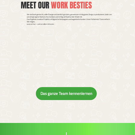
MEET OUR
WORK BESTIES
Wir sind bunt gemischt, voller Energie und ziemlich gut darin, gemeinsam richtig gutes Zeugs zu produzieren. Jeder von
uns bringt eigene Stärken, frische Ideen und richtig viel Spaß an der Arbeit mit.
Das Ergebnis: kreative Projekte, erfolgreiche Kampagnen und begeisterte Kunden. Unser Geheimnis? Ganz einfach:
Wir mögen,
was wir tun – und vor allem mit wem.
Das ganze Team kennenlernen