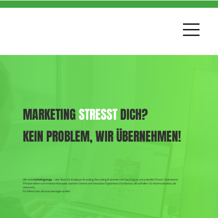
MARKETING
STRESST
DICH?
KEIN PROBLEM, WIR ÜBERNEHMEN!
Wir sind
marketingzeugs
– dein Team für Employer Branding, Recruiting & Vertrieb mit Plan, Power und ordentlich Punch. Statt leeren
Phrasen liefern wir kreative Konzepte, starken Content und messbare Ergebnisse. Für Marken, die auffallen. Für Kommunikation, die
ankommt.
Für Menschen, die was bewegen wollen.