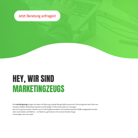
Jetzt Beratung anfragen!
HEY, WIR SIND
MARKETINGZEUGS
Bei
marketingzeugs
bringen wir Ideen mit Wirkung und jede Menge Spaß zusammen. Als bunt gemischtes Team aus
kreativen Köpfen, Marketing-Experten und Strategie-Profis entwickeln wir Lösungen,
die nich nur gut aussehen, sondern auch echte Ergebnisse liefern. Ob hunderte besetzte Stellen, begeisterte Azubis
oder neue Kunden und Märkte – wir lieben es, gemeinsam mit unseren Kunden Zeugs
zu bewegen, das man spürt.