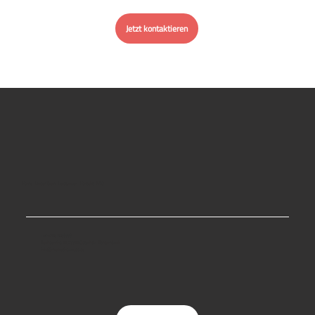
Jetzt kontaktieren
Home
Unser Team
Leistungen
Kontakt
FAQ
+49 4765 8653998
Sachsenring 11, 27711 Osterholz-Scharmbeck
info@marketingzeugs.de